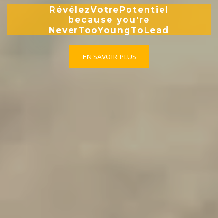
RévélezVotrePotentiel
because you're
NeverTooYoungToLead
EN SAVOIR PLUS