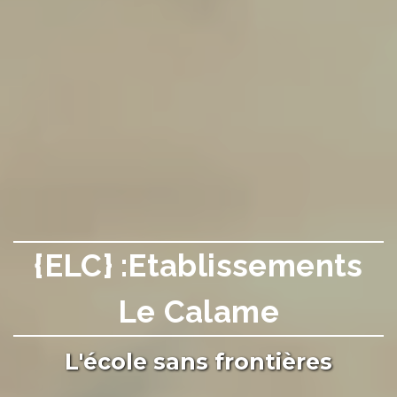
{ELC} :Etablissements
Le Calame
L'école sans frontières